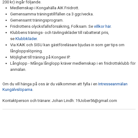
200 kr) ingår följande.
NYHETSARKIV
Medlemskap i Kongahälla AIK Friidrott.
Gemensamma träningstillfällen ca 3 ggr/vecka.
Gemensamt träningsprogram.
Friidrottens olycksfallsförsäkring, Folksam. Se
villkor här
.
Klubbens tränings- och tävlingskläder till rabatterat pris,
se
Klubbkläder
.
Via KAIK och SISU kan gästföreläsare bjudas in som ger tips om
långloppslöpning.
Möjlighet till träning på Kongevi IP.
Långlopp - Många långlopp kräver medlemskap i en friidrottsklubb för
anmälan.
Om du vill hänga på oss är du välkommen att fylla i en
Intresseanmälan
Kungälvslöparna.
Kontaktperson och tränare: Johan Lindh: 19Jober56@gmail.com