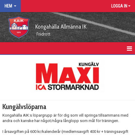
HEM
LOGGA IN
Kongahälla Allmänna IK
Friidrott
HEM
KALENDER
VÅRA ARRANGEMANG
KUNGÄLVSLÖPARNA
Kungälvslöparna
FUNKTIONÄRSUPPDRAG
Kongahälla AIK:s löpargrupp är för dig som vill springa tillsammans med
andra och kanske har något/några långlopp som mål för träningen.
ARBETSGRUPPER
I årsavgiften på 600 kr/kalenderår (medlemsavgift 400 kr + träningsavgift