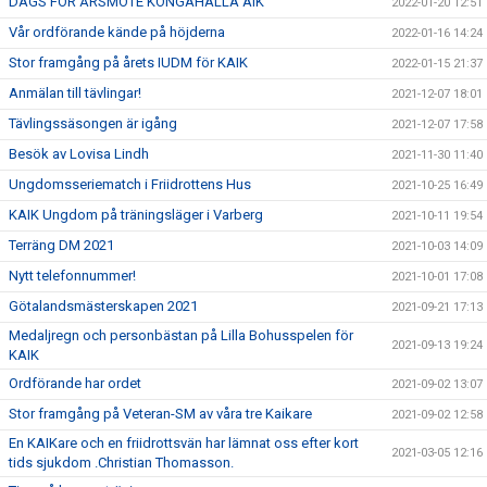
DAGS FÖR ÅRSMÖTE KONGAHÄLLA AIK
2022-01-20 12:51
Vår ordförande kände på höjderna
2022-01-16 14:24
Stor framgång på årets IUDM för KAIK
2022-01-15 21:37
Anmälan till tävlingar!
2021-12-07 18:01
Tävlingssäsongen är igång
2021-12-07 17:58
Besök av Lovisa Lindh
2021-11-30 11:40
Ungdomsseriematch i Friidrottens Hus
2021-10-25 16:49
KAIK Ungdom på träningsläger i Varberg
2021-10-11 19:54
Terräng DM 2021
2021-10-03 14:09
Nytt telefonnummer!
2021-10-01 17:08
Götalandsmästerskapen 2021
2021-09-21 17:13
Medaljregn och personbästan på Lilla Bohusspelen för
2021-09-13 19:24
KAIK
Ordförande har ordet
2021-09-02 13:07
Stor framgång på Veteran-SM av våra tre Kaikare
2021-09-02 12:58
En KAIKare och en friidrottsvän har lämnat oss efter kort
2021-03-05 12:16
tids sjukdom .Christian Thomasson.