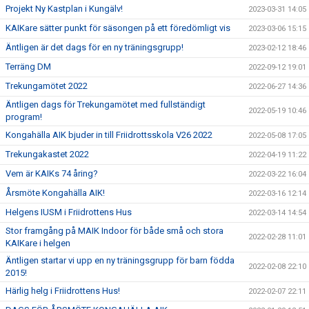
Projekt Ny Kastplan i Kungälv!
2023-03-31 14:05
KAIKare sätter punkt för säsongen på ett föredömligt vis
2023-03-06 15:15
Äntligen är det dags för en ny träningsgrupp!
2023-02-12 18:46
Terräng DM
2022-09-12 19:01
Trekungamötet 2022
2022-06-27 14:36
Äntligen dags för Trekungamötet med fullständigt
2022-05-19 10:46
program!
Kongahälla AIK bjuder in till Friidrottsskola V26 2022
2022-05-08 17:05
Trekungakastet 2022
2022-04-19 11:22
Vem är KAIKs 74 åring?
2022-03-22 16:04
Årsmöte Kongahälla AIK!
2022-03-16 12:14
Helgens IUSM i Friidrottens Hus
2022-03-14 14:54
Stor framgång på MAIK Indoor för både små och stora
2022-02-28 11:01
KAIKare i helgen
Äntligen startar vi upp en ny träningsgrupp för barn födda
2022-02-08 22:10
2015!
Härlig helg i Friidrottens Hus!
2022-02-07 22:11