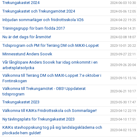
Trekungakastet 2024
2024-06-03 10:30
Trekungakastet och Trekungamötet 2024
2024-05-06 12:05
Inbjudan sommarläger och friidrottsskola V26
2024-04-22 19:25
Träningsgrupp för barn födda 2017
2024-04-04 14:31
Nu är det dags för årsmöte!
2024-02-08 18:07
Tidsprogram och PM för Terräng DM och MAXI-Loppet
2023-10-01 20:22
Minnesstund Anders Soovik
2023-09-27 22:11
Vår långlöpare Anders Soovik har idag omkommit i en
2023-09-26 20:04
arbetsplatsolycka
Välkomna till Terräng DM och MAXI-Loppet 7:e oktober i
2023-09-15 15:16
Fontinskogen
Välkomna till Trekungamötet - OBS! Uppdaterat
2023-06-21 10:17
tidsprogram
Trekungakastet 2023
2023-05-30 17:47
Välkomna till KAIKs Friidrottsskola och Sommarläger!
2023-04-12 22:19
Ny tävlingsplats för Trekungakastet 2023
2023-04-10 17:51
KAIKs stavhoppskung tog på sig landslagskläderna och
2023-04-02 15:19
plockade hem guldet!