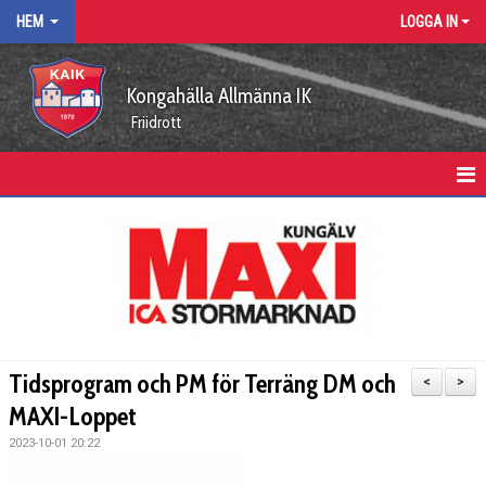
HEM
LOGGA IN
Kongahälla Allmänna IK
Friidrott
HEM
KALENDER
VÅRA ARRANGEMANG
KUNGÄLVSLÖPARNA
Tidsprogram och PM för Terräng DM och
<
>
FUNKTIONÄRSUPPDRAG
MAXI-Loppet
2023-10-01 20:22
ARBETSGRUPPER