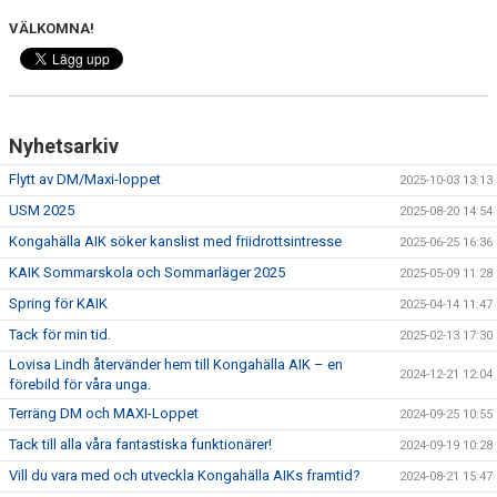
VÄLKOMNA!
Nyhetsarkiv
Flytt av DM/Maxi-loppet
2025-10-03 13:13
USM 2025
2025-08-20 14:54
Kongahälla AIK söker kanslist med friidrottsintresse
2025-06-25 16:36
KAIK Sommarskola och Sommarläger 2025
2025-05-09 11:28
Spring för KAIK
2025-04-14 11:47
Tack för min tid.
2025-02-13 17:30
Lovisa Lindh återvänder hem till Kongahälla AIK – en
2024-12-21 12:04
förebild för våra unga.
Terräng DM och MAXI-Loppet
2024-09-25 10:55
Tack till alla våra fantastiska funktionärer!
2024-09-19 10:28
Vill du vara med och utveckla Kongahälla AIKs framtid?
2024-08-21 15:47