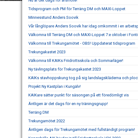
Nu är det dags för årsmöte!
Tidsprogram och PM för Terräng DM och MAXI-Loppet
Minnesstund Anders Soovik
Vår långlöpare Anders Soovik har idag omkommit i en arbets
Välkomna till Terräng DM och MAXI-Loppet 7:e oktober i Fon
Välkomna till Trekungamötet - OBS! Uppdaterat tidsprogram
Trekungakastet 2023
Välkomna till KAIKs Friidrottsskola och Sommarläger!
Ny tävlingsplats för Trekungakastet 2023
KAIKs stavhoppskung tog på sig landslagskläderna och ploc
Projekt Ny Kastplan i Kungälv!
KAIKare sätter punkt för säsongen på ett föredömligt vis
Äntligen är det dags för en ny träningsgrupp!
Terräng DM
Trekungamötet 2022
Äntligen dags för Trekungamötet med fullständigt program!