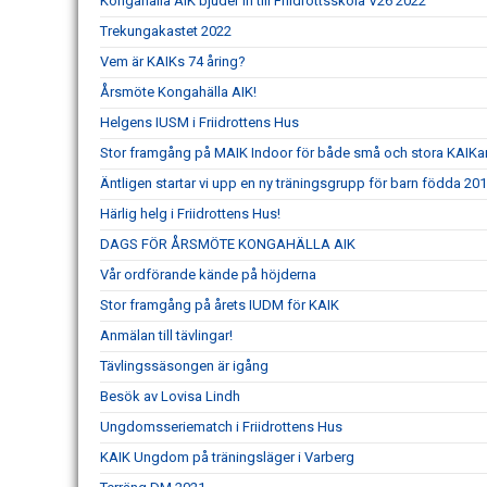
Kongahälla AIK bjuder in till Friidrottsskola V26 2022
Trekungakastet 2022
Vem är KAIKs 74 åring?
Årsmöte Kongahälla AIK!
Helgens IUSM i Friidrottens Hus
Stor framgång på MAIK Indoor för både små och stora KAIKar
Äntligen startar vi upp en ny träningsgrupp för barn födda 201
Härlig helg i Friidrottens Hus!
DAGS FÖR ÅRSMÖTE KONGAHÄLLA AIK
Vår ordförande kände på höjderna
Stor framgång på årets IUDM för KAIK
Anmälan till tävlingar!
Tävlingssäsongen är igång
Besök av Lovisa Lindh
Ungdomsseriematch i Friidrottens Hus
KAIK Ungdom på träningsläger i Varberg