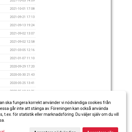
2021-10-03 14:09
2021-10-01 17:08
2021-09-21 17:13
2021-09-13 19:24
2021-09-02 13:07
2021-09-02 12:58
2021-03-05 12:16
2021-01-07 11:10
2020-09-29 17:20
2020-05-30 21:43
2020-05-25 13:41
2020-05-19 11:26
2020-05-10 12:27
an ska fungera korrekt använder vi nödvändiga cookies från
2020-05-02 10:58
ssa går inte att stänga av. Föreningen kan också använda
es, t.ex. för statistik eller marknadsföring. Du väljer själv om du vill
sa.
val