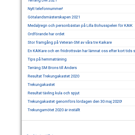
Terräng DM 2021
Nytt telefonnummer!
Götalandsmästerskapen 2021
Medaljregn och personbästan på Lilla Bohusspelen för KAIK
Ordförande har ordet
Stor framgång på Veteran-SM av våra tre Kaikare
En KAIKare och en friidrottsvän har lämnat oss efter kort tid
Tips på hemmaträning
Terräng SM Brons till Anders
Resultat Trekungakastet 2020
Trekungakastet
Resultat tävling kula och spjut
Trekungakastet genomförs lördagen den 30 maj 2020!
Trekungamötet 2020 är inställt