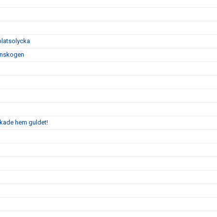
platsolycka
tinskogen
kade hem guldet!