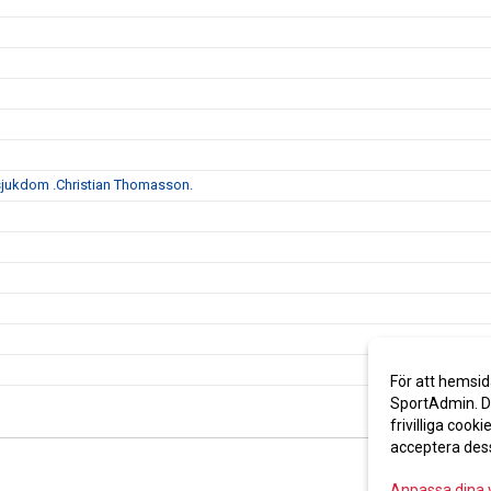
s sjukdom .Christian Thomasson.
För att hemsid
SportAdmin. De
frivilliga cooki
acceptera des
Anpassa dina 