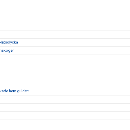
platsolycka
tinskogen
kade hem guldet!