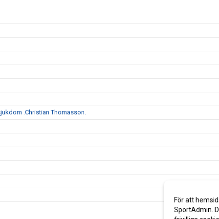
s sjukdom .Christian Thomasson.
För att hemsid
SportAdmin. De