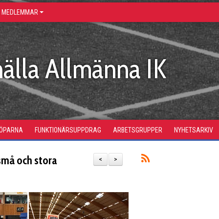
R MEDLEMMAR
älla Allmänna IK
LÖPARNA
FUNKTIONÄRSUPPDRAG
ARBETSGRUPPER
NYHETSARKIV
små och stora
<
>