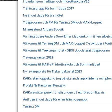
Inbjudan sommarläger och friidrottsskola V26
Träningsgrupp för barn födda 2017
Nu är det dags för årsmöte!
Tidsprogram och PM för Terräng DM och MAXI-Loppet
Minnesstund Anders Soovik
Vår långlöpare Anders Soovik har idag omkommit i en arbets
Välkomna till Terräng DM och MAXI-Loppet 7:e oktober i Fon
Välkomna till Trekungamötet - OBS! Uppdaterat tidsprogram
Trekungakastet 2023
Välkomna till KAIKs Friidrottsskola och Sommarläger!
Ny tävlingsplats för Trekungakastet 2023
KAIKs stavhoppskung tog på sig landslagskläderna och ploc
Projekt Ny Kastplan i Kungälv!
KAIKare sätter punkt för säsongen på ett föredömligt vis
Äntligen är det dags för en ny träningsgrupp!
Terräng DM