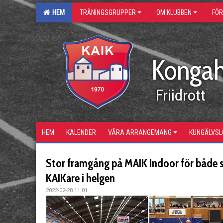
HEM
TRÄNINGSGRUPPER
OM KLUBBEN
FÖ
Kongah
Friidrott
HEM
KALENDER
VÅRA ARRANGEMANG
KUNGÄLVS
Stor framgång på MAIK Indoor för både 
KAIKare i helgen
2022-02-28 11:01