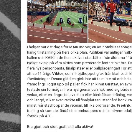
I helgen var det dags för MAIK indoor, en av inomhussäsonge
härlig tillställning på flera olika plan. Publiken var äntligen v
hallen och KAIK hade flera aktiva i startfälten från åldrarna 11å
tydligt av sig på våra aktiva som presterade fantastiskt bra. D
flera nya personbästa, finalplatser eller pallplaceringar! För a
att se 11-årige
Viktor
, som i höjdhoppet gick från klarhet till
förväntningar. Denna glädjen gick inte att ta miste på och hel
framgång! Högst upp på pallen fick han kliva!
Gustav
, en av v
testade sin förmåga i flera nya grenar och fick med sig både
verkar, efter en längre tid av rehab eller återhållsam träning, v
och längd, vilket även räckte till finalplatser i stenhård konku
minst, vår stavhoppande veteran, till lika ordförande,
Fredrik
.
träning så kom det ändå ett inomhus-pers och en silvermedal
försök på 4.31.
Bra gjort och stort grattis till alla aktiva!