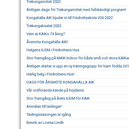
Trekungamötet 2022
Äntligen dags för Trekungamötet med fullständigt program!
Kongahälla AIK bjuder in till Friidrottsskola V26 2022
Trekungakastet 2022
Vem är KAIKs 74 åring?
Årsmöte Kongahälla AIK!
Helgens IUSM i Friidrottens Hus
Stor framgång på MAIK Indoor för både små och stora KAIKar
Äntligen startar vi upp en ny träningsgrupp för barn födda 201
Härlig helg i Friidrottens Hus!
DAGS FÖR ÅRSMÖTE KONGAHÄLLA AIK
Vår ordförande kände på höjderna
Stor framgång på årets IUDM för KAIK
Anmälan till tävlingar!
Tävlingssäsongen är igång
Besök av Lovisa Lindh