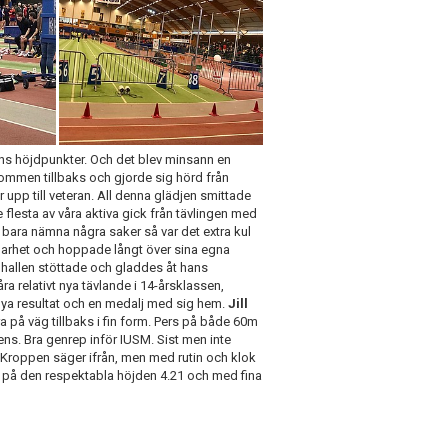
ns höjdpunkter. Och det blev minsann en
älkommen tillbaks och gjorde sig hörd från
r upp till veteran. All denna glädjen smittade
e flesta av våra aktiva gick från tävlingen med
tt bara nämna några saker så var det extra kul
 klarhet och hoppade långt över sina egna
a hallen stöttade och gladdes åt hans
åra relativt nya tävlande i 14-årsklassen,
 nya resultat och en medalj med sig hem.
Jill
ara på väg tillbaks i fin form. Pers på både 60m
rrens. Bra genrep inför IUSM. Sist men inte
 Kroppen säger ifrån, men med rutin och klok
j på den respektabla höjden 4.21 och med fina