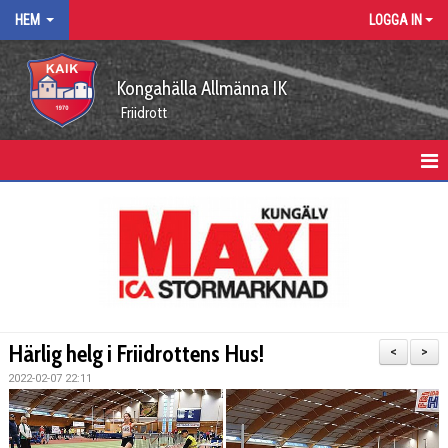
HEM
LOGGA IN
Kongahälla Allmänna IK
Friidrott
HEM
KALENDER
VÅRA ARRANGEMANG
KUNGÄLVSLÖPARNA
Härlig helg i Friidrottens Hus!
<
>
FUNKTIONÄRSUPPDRAG
2022-02-07 22:11
ARBETSGRUPPER