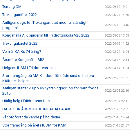
Terräng DM
2022-09-12 19:01
Trekungamötet 2022
2022-06-27 14:36
Äntligen dags för Trekungamötet med fullständigt
2022-05-19 10:46
program!
Kongahälla AIK bjuder in till Friidrottsskola V26 2022
2022-05-08 17:05
Trekungakastet 2022
2022-04-19 11:22
Vem är KAIKs 74 åring?
2022-03-22 16:04
Årsmöte Kongahälla AIK!
2022-03-16 12:14
Helgens IUSM i Friidrottens Hus
2022-03-14 14:54
Stor framgång på MAIK Indoor för både små och stora
2022-02-28 11:01
KAIKare i helgen
Äntligen startar vi upp en ny träningsgrupp för barn födda
2022-02-08 22:10
2015!
Härlig helg i Friidrottens Hus!
2022-02-07 22:11
DAGS FÖR ÅRSMÖTE KONGAHÄLLA AIK
2022-01-20 12:51
Vår ordförande kände på höjderna
2022-01-16 14:24
Stor framgång på årets IUDM för KAIK
2022-01-15 21:37