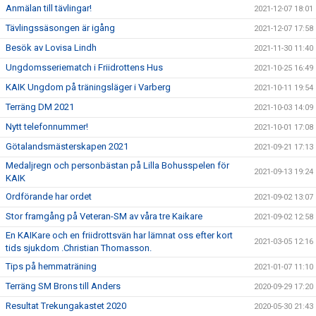
Anmälan till tävlingar!
2021-12-07 18:01
Tävlingssäsongen är igång
2021-12-07 17:58
Besök av Lovisa Lindh
2021-11-30 11:40
Ungdomsseriematch i Friidrottens Hus
2021-10-25 16:49
KAIK Ungdom på träningsläger i Varberg
2021-10-11 19:54
Terräng DM 2021
2021-10-03 14:09
Nytt telefonnummer!
2021-10-01 17:08
Götalandsmästerskapen 2021
2021-09-21 17:13
Medaljregn och personbästan på Lilla Bohusspelen för
2021-09-13 19:24
KAIK
Ordförande har ordet
2021-09-02 13:07
Stor framgång på Veteran-SM av våra tre Kaikare
2021-09-02 12:58
En KAIKare och en friidrottsvän har lämnat oss efter kort
2021-03-05 12:16
tids sjukdom .Christian Thomasson.
Tips på hemmaträning
2021-01-07 11:10
Terräng SM Brons till Anders
2020-09-29 17:20
Resultat Trekungakastet 2020
2020-05-30 21:43