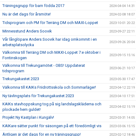
Träningsgrupp för barn födda 2017
2024-04-04 14:31
Nu är det dags för årsmöte!
2024-02-08 18:07
Tidsprogram och PM för Terräng DM och MAXI-Loppet
2023-10-01 20:22
Minnesstund Anders Soovik
2023-09-27 22:11
Vår långlöpare Anders Soovik har idag omkommit i en
2023-09-26 20:04
arbetsplatsolycka
Välkomna till Terräng DM och MAXI-Loppet 7:e oktober i
2023-09-15 15:16
Fontinskogen
Välkomna till Trekungamötet - OBS! Uppdaterat
2023-06-21 10:17
tidsprogram
Trekungakastet 2023
2023-05-30 17:47
Välkomna till KAIKs Friidrottsskola och Sommarläger!
2023-04-12 22:19
Ny tävlingsplats för Trekungakastet 2023
2023-04-10 17:51
KAIKs stavhoppskung tog på sig landslagskläderna och
2023-04-02 15:19
plockade hem guldet!
Projekt Ny Kastplan i Kungälv!
2023-03-31 14:05
KAIKare sätter punkt för säsongen på ett föredömligt vis
2023-03-06 15:15
Äntligen är det dags för en ny träningsgrupp!
2023-02-12 18:46