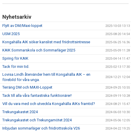
Nyhetsarkiv
Flytt av DM/Maxi-loppet
2025-10-03 13:13
USM 2025
2025-08-20 14:54
Kongahälla AIK söker kanslist med friidrottsintresse
2025-06-25 16:36
KAIK Sommarskola och Sommarläger 2025
2025-05-09 11:28
Spring för KAIK
2025-04-14 11:47
Tack för min tid.
2025-02-13 17:30
Lovisa Lindh återvänder hem till Kongahälla AIK – en
2024-12-21 12:04
förebild för våra unga.
Terräng DM och MAXI-Loppet
2024-09-25 10:55
Tack till alla våra fantastiska funktionärer!
2024-09-19 10:28
Vill du vara med och utveckla Kongahälla AIKs framtid?
2024-08-21 15:47
Trekungakastet 2024
2024-06-03 10:30
Trekungakastet och Trekungamötet 2024
2024-05-06 12:05
Inbjudan sommarläger och friidrottsskola V26
2024-04-22 19:25