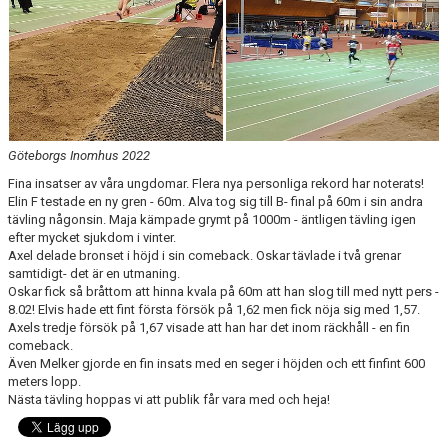
NYHETSARKIV
Göteborgs Inomhus 2022
Fina insatser av våra ungdomar. Flera nya personliga rekord har noterats!
Elin F testade en ny gren - 60m. Alva tog sig till B- final på 60m i sin andra
tävling någonsin. Maja kämpade grymt på 1000m - äntligen tävling igen
efter mycket sjukdom i vinter.
Axel delade bronset i höjd i sin comeback. Oskar tävlade i två grenar
samtidigt- det är en utmaning.
Oskar fick så bråttom att hinna kvala på 60m att han slog till med nytt pers -
8.02! Elvis hade ett fint första försök på 1,62 men fick nöja sig med 1,57.
Axels tredje försök på 1,67 visade att han har det inom räckhåll - en fin
comeback.
Även Melker gjorde en fin insats med en seger i höjden och ett finfint 600
meters lopp.
Nästa tävling hoppas vi att publik får vara med och heja!