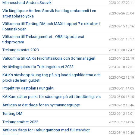
Minnesstund Anders Soovik
2023-09-27 22:11
Vår långlöpare Anders Soovik har idag omkommit i en
2023-09-26 20:04
arbetsplatsolycka
Välkomna till Terräng DM och MAXI-Loppet 7:e oktober i
2023-09-15 15:16
Fontinskogen
Välkomna till Trekungamötet - OBS! Uppdaterat
2023-06-21 10:17
tidsprogram
Trekungakastet 2023
2023-05-30 17:47
Välkomna till KAIKs Friidrottsskola och Sommarläger!
2023-04-12 22:19
Ny tävlingsplats för Trekungakastet 2023
2023-04-10 17:51
KAIKs stavhoppskung tog på sig landslagskläderna och
2023-04-02 15:19
plockade hem guldet!
Projekt Ny Kastplan i Kungälv!
2023-03-31 14:05
KAIKare sätter punkt för säsongen på ett föredömligt vis
2023-03-06 15:15
Äntligen är det dags för en ny träningsgrupp!
2023-02-12 18:46
Terräng DM
2022-09-12 19:01
Trekungamötet 2022
2022-06-27 14:36
Äntligen dags för Trekungamötet med fullständigt
2022-05-19 10:46