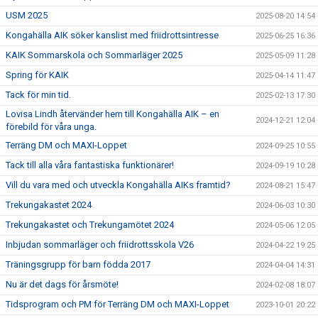
USM 2025
2025-08-20 14:54
Kongahälla AIK söker kanslist med friidrottsintresse
2025-06-25 16:36
KAIK Sommarskola och Sommarläger 2025
2025-05-09 11:28
Spring för KAIK
2025-04-14 11:47
Tack för min tid.
2025-02-13 17:30
Lovisa Lindh återvänder hem till Kongahälla AIK – en
2024-12-21 12:04
förebild för våra unga.
Terräng DM och MAXI-Loppet
2024-09-25 10:55
Tack till alla våra fantastiska funktionärer!
2024-09-19 10:28
Vill du vara med och utveckla Kongahälla AIKs framtid?
2024-08-21 15:47
Trekungakastet 2024
2024-06-03 10:30
Trekungakastet och Trekungamötet 2024
2024-05-06 12:05
Inbjudan sommarläger och friidrottsskola V26
2024-04-22 19:25
Träningsgrupp för barn födda 2017
2024-04-04 14:31
Nu är det dags för årsmöte!
2024-02-08 18:07
Tidsprogram och PM för Terräng DM och MAXI-Loppet
2023-10-01 20:22