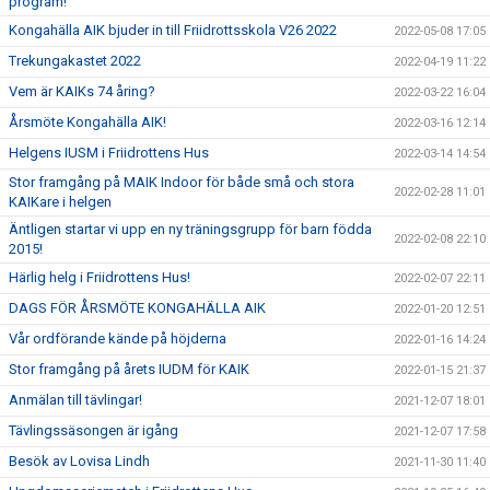
program!
Kongahälla AIK bjuder in till Friidrottsskola V26 2022
2022-05-08 17:05
Trekungakastet 2022
2022-04-19 11:22
Vem är KAIKs 74 åring?
2022-03-22 16:04
Årsmöte Kongahälla AIK!
2022-03-16 12:14
Helgens IUSM i Friidrottens Hus
2022-03-14 14:54
Stor framgång på MAIK Indoor för både små och stora
2022-02-28 11:01
KAIKare i helgen
Äntligen startar vi upp en ny träningsgrupp för barn födda
2022-02-08 22:10
2015!
Härlig helg i Friidrottens Hus!
2022-02-07 22:11
DAGS FÖR ÅRSMÖTE KONGAHÄLLA AIK
2022-01-20 12:51
Vår ordförande kände på höjderna
2022-01-16 14:24
Stor framgång på årets IUDM för KAIK
2022-01-15 21:37
Anmälan till tävlingar!
2021-12-07 18:01
Tävlingssäsongen är igång
2021-12-07 17:58
Besök av Lovisa Lindh
2021-11-30 11:40