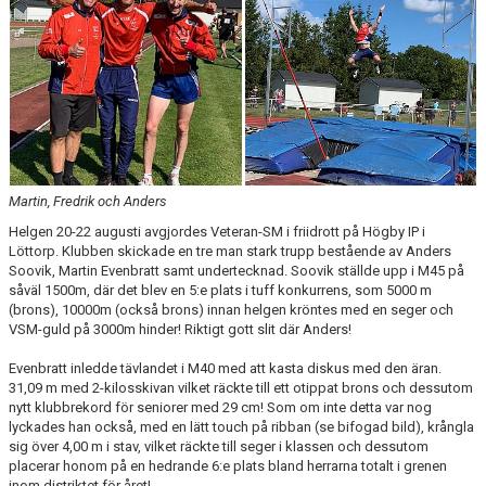
NYHETSARKIV
Martin, Fredrik och Anders
Helgen 20-22 augusti avgjordes Veteran-SM i friidrott på Högby IP i
Löttorp. Klubben skickade en tre man stark trupp bestående av Anders
Soovik, Martin Evenbratt samt undertecknad. Soovik ställde upp i M45 på
såväl 1500m, där det blev en 5:e plats i tuff konkurrens, som 5000 m
(brons), 10000m (också brons) innan helgen kröntes med en seger och
VSM-guld på 3000m hinder! Riktigt gott slit där Anders!
Evenbratt inledde tävlandet i M40 med att kasta diskus med den äran.
31,09 m med 2-kilosskivan vilket räckte till ett otippat brons och dessutom
nytt klubbrekord för seniorer med 29 cm! Som om inte detta var nog
lyckades han också, med en lätt touch på ribban (se bifogad bild), krångla
sig över 4,00 m i stav, vilket räckte till seger i klassen och dessutom
placerar honom på en hedrande 6:e plats bland herrarna totalt i grenen
inom distriktet för året!