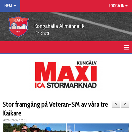
HEM
LOGGA IN
Kongahälla Allmänna IK
Friidrott
HEM
KALENDER
VÅRA ARRANGEMANG
KUNGÄLVSLÖPARNA
Stor framgång på Veteran-SM av våra tre
<
>
FUNKTIONÄRSUPPDRAG
Kaikare
2021-09-02 12:58
ARBETSGRUPPER