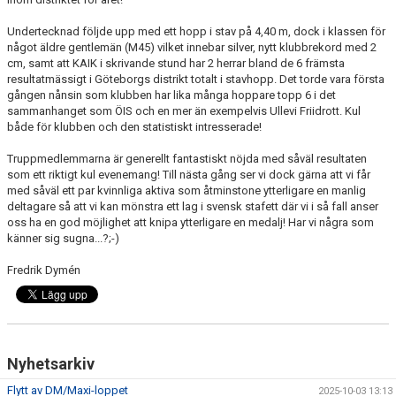
Undertecknad följde upp med ett hopp i stav på 4,40 m, dock i klassen för
något äldre gentlemän (M45) vilket innebar silver, nytt klubbrekord med 2
cm, samt att KAIK i skrivande stund har 2 herrar bland de 6 främsta
resultatmässigt i Göteborgs distrikt totalt i stavhopp. Det torde vara första
gången nånsin som klubben har lika många hoppare topp 6 i det
sammanhanget som ÖIS och en mer än exempelvis Ullevi Friidrott. Kul
både för klubben och den statistiskt intresserade!
Truppmedlemmarna är generellt fantastiskt nöjda med såväl resultaten
som ett riktigt kul evenemang! Till nästa gång ser vi dock gärna att vi får
med såväl ett par kvinnliga aktiva som åtminstone ytterligare en manlig
deltagare så att vi kan mönstra ett lag i svensk stafett där vi i så fall anser
oss ha en god möjlighet att knipa ytterligare en medalj! Har vi några som
känner sig sugna...?;-)
Fredrik Dymén
Nyhetsarkiv
Flytt av DM/Maxi-loppet
2025-10-03 13:13