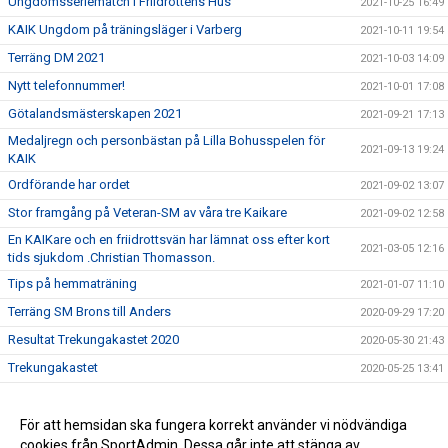
Ungdomsseriematch i Friidrottens Hus
2021-10-25 16:49
KAIK Ungdom på träningsläger i Varberg
2021-10-11 19:54
Terräng DM 2021
2021-10-03 14:09
Nytt telefonnummer!
2021-10-01 17:08
Götalandsmästerskapen 2021
2021-09-21 17:13
Medaljregn och personbästan på Lilla Bohusspelen för
2021-09-13 19:24
KAIK
Ordförande har ordet
2021-09-02 13:07
Stor framgång på Veteran-SM av våra tre Kaikare
2021-09-02 12:58
En KAIKare och en friidrottsvän har lämnat oss efter kort
2021-03-05 12:16
tids sjukdom .Christian Thomasson.
Tips på hemmaträning
2021-01-07 11:10
Terräng SM Brons till Anders
2020-09-29 17:20
Resultat Trekungakastet 2020
2020-05-30 21:43
Trekungakastet
2020-05-25 13:41
Resultat tävling kula och spjut
2020-05-19 11:26
Trekungakastet genomförs lördagen den 30 maj 2020!
För att hemsidan ska fungera korrekt använder vi nödvändiga
2020-05-10 12:27
cookies från SportAdmin. Dessa går inte att stänga av.