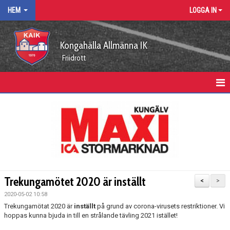
HEM
LOGGA IN
Kongahälla Allmänna IK
Friidrott
HEM
KALENDER
VÅRA ARRANGEMANG
KUNGÄLVSLÖPARNA
Trekungamötet 2020 är inställt
<
>
FUNKTIONÄRSUPPDRAG
2020-05-02 10:58
Trekungamötat 2020 är
inställt
på grund av corona-virusets restriktioner. Vi
ARBETSGRUPPER
hoppas kunna bjuda in till en strålande tävling 2021 istället!