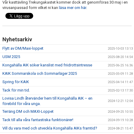
Vår kasttävling Trekungakastet kommer dock att genomföras 30 maj i en
NYHETSARKIV
virusanpassad form vilket ni kan
läsa mer om här
.
Nyhetsarkiv
Flytt av DM/Maxi-loppet
2025-10-03 13:13
USM 2025
2025-08-20 14:54
Kongahälla AIK söker kanslist med friidrottsintresse
2025-06-25 16:36
KAIK Sommarskola och Sommarläger 2025
2025-05-09 11:28
Spring för KAIK
2025-04-14 11:47
Tack för min tid.
2025-02-13 17:30
Lovisa Lindh återvänder hem till Kongahälla AIK – en
2024-12-21 12:04
förebild för våra unga.
Terräng DM och MAXI-Loppet
2024-09-25 10:55
Tack till alla våra fantastiska funktionärer!
2024-09-19 10:28
Vill du vara med och utveckla Kongahälla AIKs framtid?
2024-08-21 15:47