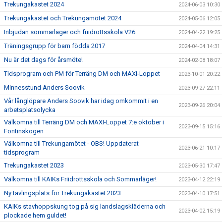
Trekungakastet 2024
2024-06-03 10:30
Trekungakastet och Trekungamötet 2024
2024-05-06 12:05
Inbjudan sommarläger och friidrottsskola V26
2024-04-22 19:25
Träningsgrupp för barn födda 2017
2024-04-04 14:31
Nu är det dags för årsmöte!
2024-02-08 18:07
Tidsprogram och PM för Terräng DM och MAXI-Loppet
2023-10-01 20:22
Minnesstund Anders Soovik
2023-09-27 22:11
Vår långlöpare Anders Soovik har idag omkommit i en
2023-09-26 20:04
arbetsplatsolycka
Välkomna till Terräng DM och MAXI-Loppet 7:e oktober i
2023-09-15 15:16
Fontinskogen
Välkomna till Trekungamötet - OBS! Uppdaterat
2023-06-21 10:17
tidsprogram
Trekungakastet 2023
2023-05-30 17:47
Välkomna till KAIKs Friidrottsskola och Sommarläger!
2023-04-12 22:19
Ny tävlingsplats för Trekungakastet 2023
2023-04-10 17:51
KAIKs stavhoppskung tog på sig landslagskläderna och
2023-04-02 15:19
plockade hem guldet!