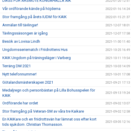
DAGS FÖR ÅRSMÖTE KONGAHÄLLA AIK
2022-01-20 12:51
Vår ordförande kände på höjderna
2022-01-16 14:24
Stor framgång på årets IUDM för KAIK
2022-01-15 21:37
Anmälan till tävlingar!
2021-12-07 18:01
Tävlingssäsongen är igång
2021-12-07 17:58
Besök av Lovisa Lindh
2021-11-30 11:40
Ungdomsseriematch i Friidrottens Hus
2021-10-25 16:49
KAIK Ungdom på träningsläger i Varberg
2021-10-11 19:54
Terräng DM 2021
2021-10-03 14:09
Nytt telefonnummer!
2021-10-01 17:08
Götalandsmästerskapen 2021
2021-09-21 17:13
Medaljregn och personbästan på Lilla Bohusspelen för
2021-09-13 19:24
KAIK
Ordförande har ordet
2021-09-02 13:07
Stor framgång på Veteran-SM av våra tre Kaikare
2021-09-02 12:58
En KAIKare och en friidrottsvän har lämnat oss efter kort
2021-03-05 12:16
tids sjukdom .Christian Thomasson.