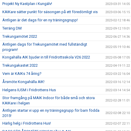
Projekt Ny Kastplan i Kungälv!
2023-03-31 14:05
KAIKare sätter punkt för säsongen på ett föredömligt vis
2023-03-06 15:15
Äntligen är det dags för en ny träningsgrupp!
2023-02-12 18:46
Terräng DM
2022-09-12 19:01
Trekungamötet 2022
2022-06-27 14:36
Äntligen dags för Trekungamötet med fullständigt
2022-05-19 10:46
program!
Kongahälla AIK bjuder in till Friidrottsskola V26 2022
2022-05-08 17:05
Trekungakastet 2022
2022-04-19 11:22
Vem är KAIKs 74 åring?
2022-03-22 16:04
Årsmöte Kongahälla AIK!
2022-03-16 12:14
Helgens IUSM i Friidrottens Hus
2022-03-14 14:54
Stor framgång på MAIK Indoor för både små och stora
2022-02-28 11:01
KAIKare i helgen
Äntligen startar vi upp en ny träningsgrupp för barn födda
2022-02-08 22:10
2015!
Härlig helg i Friidrottens Hus!
2022-02-07 22:11