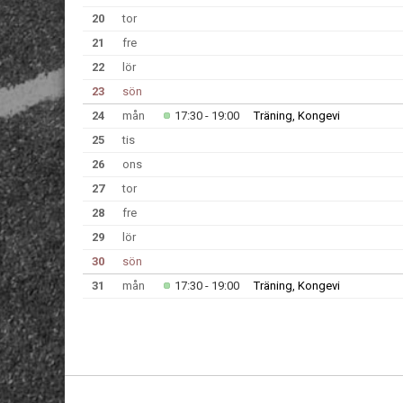
20
tor
21
fre
22
lör
23
sön
24
mån
17:30 - 19:00
Träning, Kongevi
25
tis
26
ons
27
tor
28
fre
29
lör
30
sön
31
mån
17:30 - 19:00
Träning, Kongevi