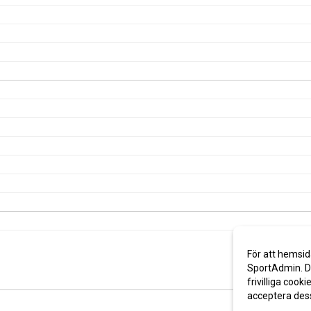
För att hemsid
SportAdmin. De
frivilliga cooki
acceptera des