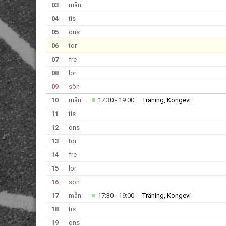
03
mån
04
tis
05
ons
06
tor
07
fre
08
lör
09
sön
10
mån
17:30 - 19:00
Träning, Kongevi
11
tis
12
ons
13
tor
14
fre
15
lör
16
sön
17
mån
17:30 - 19:00
Träning, Kongevi
18
tis
19
ons