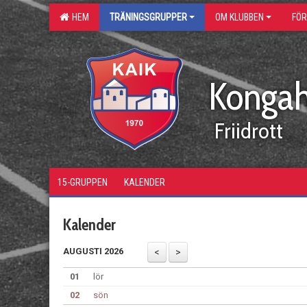
HEM
TRÄNINGSGRUPPER
OM KLUBBEN
FÖ
Kongah
Friidrott
15-GRUPPEN
KALENDER
Kalender
AUGUSTI 2026
01
lör
02
sön