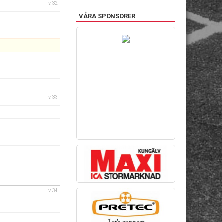
v.32
VÅRA SPONSORER
v.33
v.34