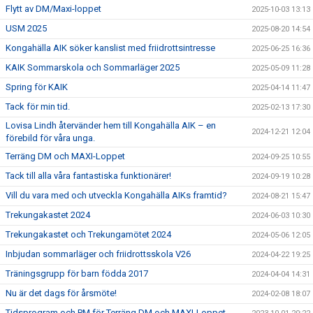
Flytt av DM/Maxi-loppet
2025-10-03 13:13
USM 2025
2025-08-20 14:54
Kongahälla AIK söker kanslist med friidrottsintresse
2025-06-25 16:36
KAIK Sommarskola och Sommarläger 2025
2025-05-09 11:28
Spring för KAIK
2025-04-14 11:47
Tack för min tid.
2025-02-13 17:30
Lovisa Lindh återvänder hem till Kongahälla AIK – en
2024-12-21 12:04
förebild för våra unga.
Terräng DM och MAXI-Loppet
2024-09-25 10:55
Tack till alla våra fantastiska funktionärer!
2024-09-19 10:28
Vill du vara med och utveckla Kongahälla AIKs framtid?
2024-08-21 15:47
Trekungakastet 2024
2024-06-03 10:30
Trekungakastet och Trekungamötet 2024
2024-05-06 12:05
Inbjudan sommarläger och friidrottsskola V26
2024-04-22 19:25
Träningsgrupp för barn födda 2017
2024-04-04 14:31
Nu är det dags för årsmöte!
2024-02-08 18:07
Tidsprogram och PM för Terräng DM och MAXI-Loppet