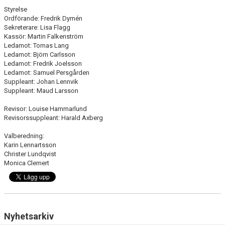
Styrelse
Ordförande: Fredrik Dymén
Sekreterare: Lisa Flagg
Kassör: Martin Falkenström
Ledamot: Tomas Lang
Ledamot: Björn Carlsson
Ledamot: Fredrik Joelsson
Ledamot: Samuel Persgården
Suppleant: Johan Lennvik
Suppleant: Maud Larsson
Revisor: Louise Hammarlund
Revisorssuppleant: Harald Axberg
Valberedning:
Karin Lennartsson
Christer Lundqvist
Monica Clemert
Nyhetsarkiv