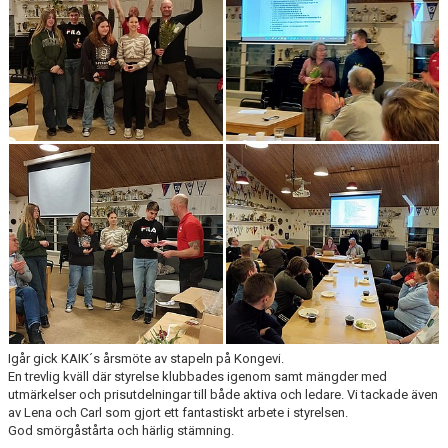
NYHETSARKIV
Igår gick KAIK´s årsmöte av stapeln på Kongevi.
En trevlig kväll där styrelse klubbades igenom samt mängder med
utmärkelser och prisutdelningar till både aktiva och ledare. Vi tackade även
av Lena och Carl som gjort ett fantastiskt arbete i styrelsen.
God smörgåstårta och härlig stämning.