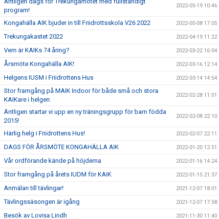
Äntligen dags för Trekungamötet med fullständigt
2022-05-19 10:46
program!
Kongahälla AIK bjuder in till Friidrottsskola V26 2022
2022-05-08 17:05
Trekungakastet 2022
2022-04-19 11:22
Vem är KAIKs 74 åring?
2022-03-22 16:04
Årsmöte Kongahälla AIK!
2022-03-16 12:14
Helgens IUSM i Friidrottens Hus
2022-03-14 14:54
Stor framgång på MAIK Indoor för både små och stora
2022-02-28 11:01
KAIKare i helgen
Äntligen startar vi upp en ny träningsgrupp för barn födda
2022-02-08 22:10
2015!
Härlig helg i Friidrottens Hus!
2022-02-07 22:11
DAGS FÖR ÅRSMÖTE KONGAHÄLLA AIK
2022-01-20 12:51
Vår ordförande kände på höjderna
2022-01-16 14:24
Stor framgång på årets IUDM för KAIK
2022-01-15 21:37
Anmälan till tävlingar!
2021-12-07 18:01
Tävlingssäsongen är igång
2021-12-07 17:58
Besök av Lovisa Lindh
2021-11-30 11:40