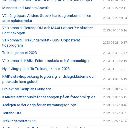
2023-10-01 20:22
Minnesstund Anders Soovik
2023-09-27 22:11
Vår långlöpare Anders Soovik har idag omkommit i en
2023-09-26 20:04
arbetsplatsolycka
Välkomna till Terräng DM och MAXI-Loppet 7:e oktober i
2023-09-15 15:16
Fontinskogen
Välkomna till Trekungamötet - OBS! Uppdaterat
2023-06-21 10:17
tidsprogram
Trekungakastet 2023
2023-05-30 17:47
Välkomna till KAIKs Friidrottsskola och Sommarläger!
2023-04-12 22:19
Ny tävlingsplats för Trekungakastet 2023
2023-04-10 17:51
KAIKs stavhoppskung tog på sig landslagskläderna och
2023-04-02 15:19
plockade hem guldet!
Projekt Ny Kastplan i Kungälv!
2023-03-31 14:05
KAIKare sätter punkt för säsongen på ett föredömligt vis
2023-03-06 15:15
Äntligen är det dags för en ny träningsgrupp!
2023-02-12 18:46
Terräng DM
2022-09-12 19:01
Trekungamötet 2022
2022-06-27 14:36