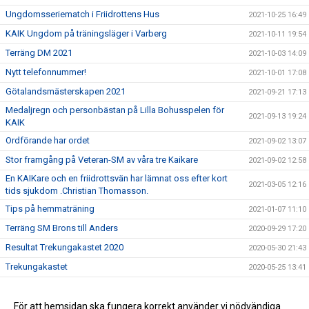
Ungdomsseriematch i Friidrottens Hus
2021-10-25 16:49
KAIK Ungdom på träningsläger i Varberg
2021-10-11 19:54
Terräng DM 2021
2021-10-03 14:09
Nytt telefonnummer!
2021-10-01 17:08
Götalandsmästerskapen 2021
2021-09-21 17:13
Medaljregn och personbästan på Lilla Bohusspelen för
2021-09-13 19:24
KAIK
Ordförande har ordet
2021-09-02 13:07
Stor framgång på Veteran-SM av våra tre Kaikare
2021-09-02 12:58
En KAIKare och en friidrottsvän har lämnat oss efter kort
2021-03-05 12:16
tids sjukdom .Christian Thomasson.
Tips på hemmaträning
2021-01-07 11:10
Terräng SM Brons till Anders
2020-09-29 17:20
Resultat Trekungakastet 2020
2020-05-30 21:43
Trekungakastet
2020-05-25 13:41
Resultat tävling kula och spjut
2020-05-19 11:26
Trekungakastet genomförs lördagen den 30 maj 2020!
För att hemsidan ska fungera korrekt använder vi nödvändiga
2020-05-10 12:27