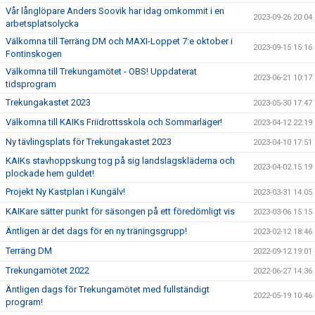
Vår långlöpare Anders Soovik har idag omkommit i en
2023-09-26 20:04
arbetsplatsolycka
Välkomna till Terräng DM och MAXI-Loppet 7:e oktober i
2023-09-15 15:16
Fontinskogen
Välkomna till Trekungamötet - OBS! Uppdaterat
2023-06-21 10:17
tidsprogram
Trekungakastet 2023
2023-05-30 17:47
Välkomna till KAIKs Friidrottsskola och Sommarläger!
2023-04-12 22:19
Ny tävlingsplats för Trekungakastet 2023
2023-04-10 17:51
KAIKs stavhoppskung tog på sig landslagskläderna och
2023-04-02 15:19
plockade hem guldet!
Projekt Ny Kastplan i Kungälv!
2023-03-31 14:05
KAIKare sätter punkt för säsongen på ett föredömligt vis
2023-03-06 15:15
Äntligen är det dags för en ny träningsgrupp!
2023-02-12 18:46
Terräng DM
2022-09-12 19:01
Trekungamötet 2022
2022-06-27 14:36
Äntligen dags för Trekungamötet med fullständigt
2022-05-19 10:46
program!