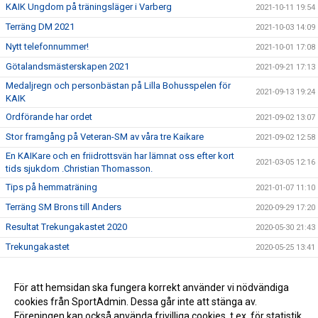
KAIK Ungdom på träningsläger i Varberg
2021-10-11 19:54
Terräng DM 2021
2021-10-03 14:09
Nytt telefonnummer!
2021-10-01 17:08
Götalandsmästerskapen 2021
2021-09-21 17:13
Medaljregn och personbästan på Lilla Bohusspelen för
2021-09-13 19:24
KAIK
Ordförande har ordet
2021-09-02 13:07
Stor framgång på Veteran-SM av våra tre Kaikare
2021-09-02 12:58
En KAIKare och en friidrottsvän har lämnat oss efter kort
2021-03-05 12:16
tids sjukdom .Christian Thomasson.
Tips på hemmaträning
2021-01-07 11:10
Terräng SM Brons till Anders
2020-09-29 17:20
Resultat Trekungakastet 2020
2020-05-30 21:43
Trekungakastet
2020-05-25 13:41
Resultat tävling kula och spjut
2020-05-19 11:26
Trekungakastet genomförs lördagen den 30 maj 2020!
För att hemsidan ska fungera korrekt använder vi nödvändiga
2020-05-10 12:27
cookies från SportAdmin. Dessa går inte att stänga av.
Trekungamötet 2020 är inställt
2020-05-02 10:58
Föreningen kan också använda frivilliga cookies, t.ex. för statistik