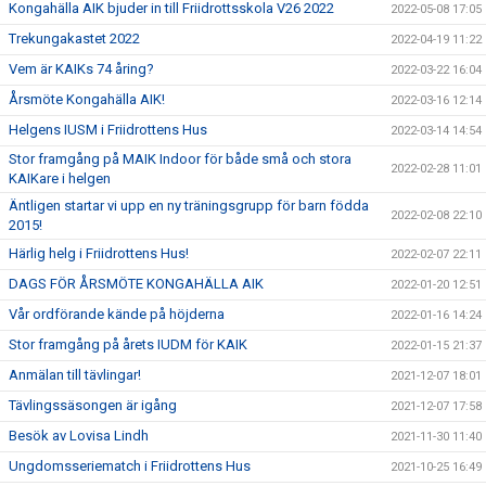
Kongahälla AIK bjuder in till Friidrottsskola V26 2022
2022-05-08 17:05
Trekungakastet 2022
2022-04-19 11:22
Vem är KAIKs 74 åring?
2022-03-22 16:04
Årsmöte Kongahälla AIK!
2022-03-16 12:14
Helgens IUSM i Friidrottens Hus
2022-03-14 14:54
Stor framgång på MAIK Indoor för både små och stora
2022-02-28 11:01
KAIKare i helgen
Äntligen startar vi upp en ny träningsgrupp för barn födda
2022-02-08 22:10
2015!
Härlig helg i Friidrottens Hus!
2022-02-07 22:11
DAGS FÖR ÅRSMÖTE KONGAHÄLLA AIK
2022-01-20 12:51
Vår ordförande kände på höjderna
2022-01-16 14:24
Stor framgång på årets IUDM för KAIK
2022-01-15 21:37
Anmälan till tävlingar!
2021-12-07 18:01
Tävlingssäsongen är igång
2021-12-07 17:58
Besök av Lovisa Lindh
2021-11-30 11:40
Ungdomsseriematch i Friidrottens Hus
2021-10-25 16:49