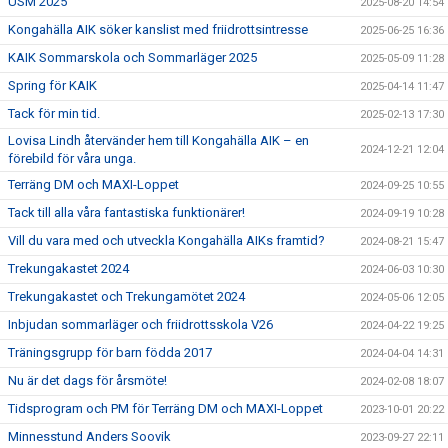
USM 2025
2025-08-20 14:54
Kongahälla AIK söker kanslist med friidrottsintresse
2025-06-25 16:36
KAIK Sommarskola och Sommarläger 2025
2025-05-09 11:28
Spring för KAIK
2025-04-14 11:47
Tack för min tid.
2025-02-13 17:30
Lovisa Lindh återvänder hem till Kongahälla AIK – en
2024-12-21 12:04
förebild för våra unga.
Terräng DM och MAXI-Loppet
2024-09-25 10:55
Tack till alla våra fantastiska funktionärer!
2024-09-19 10:28
Vill du vara med och utveckla Kongahälla AIKs framtid?
2024-08-21 15:47
Trekungakastet 2024
2024-06-03 10:30
Trekungakastet och Trekungamötet 2024
2024-05-06 12:05
Inbjudan sommarläger och friidrottsskola V26
2024-04-22 19:25
Träningsgrupp för barn födda 2017
2024-04-04 14:31
Nu är det dags för årsmöte!
2024-02-08 18:07
Tidsprogram och PM för Terräng DM och MAXI-Loppet
2023-10-01 20:22
Minnesstund Anders Soovik
2023-09-27 22:11