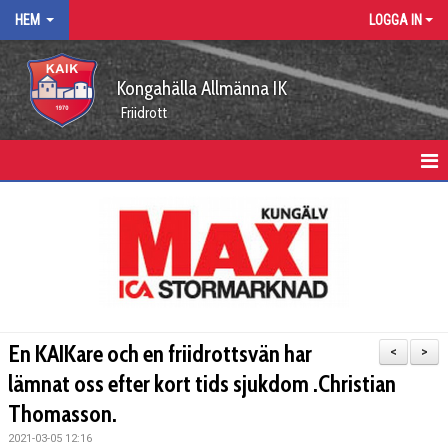
HEM
LOGGA IN
Kongahälla Allmänna IK
Friidrott
HEM
KALENDER
VÅRA ARRANGEMANG
KUNGÄLVSLÖPARNA
En KAIKare och en friidrottsvän har
<
>
FUNKTIONÄRSUPPDRAG
lämnat oss efter kort tids sjukdom .Christian
Thomasson.
ARBETSGRUPPER
2021-03-05 12:16