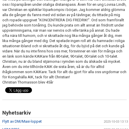
oss i löparspåren under otaliga distanspass. Även för en ung Lovisa Lindh,
var Christian en självklar löparkompis i början. Jag kommer aldrig glömma
alla de gånger du fanns med vid sidan av på tävlingar, du tittade på mig
och ropade uppgivet ”KONCENTRERA DIG FREDRIK!”. Ord som framförallt
jag behövde som tonåring. Du kunde prata om allt annat än friidrott under
uppvärmningarna, när man var nervös och ville tänka på annat. Du hade
ofta nära till humorn, och vi skrattade nog lika många gånger åt dig, men
lika många gånger med dig. Det spelade ingen roll att du hamnade i roliga
situationer ibland och vi skrattade åt dig, för du bjöd på det och kunde gå
vidare. När du nu inte finns hos oss mer, försvinner en vän för många och
en länk som kände KAIKare från 80-talet, 90-talet, 00-talet och 10-talet.
Christian, nu är du bland stjärnorna i rymden som du älskade så mycket.
Även om du inte tillhörde KAIK de sista åren, så är du för alltid
ihågkommen som KAIKare. Tack för allt du gjort för alla oss ungdomar och
för Kongahälla AIK, tack för allt Christian!
Christian Thomasson blev 45år
Nyhetsarkiv
Flytt av DM/Maxi-loppet
2025-10-03 13:13