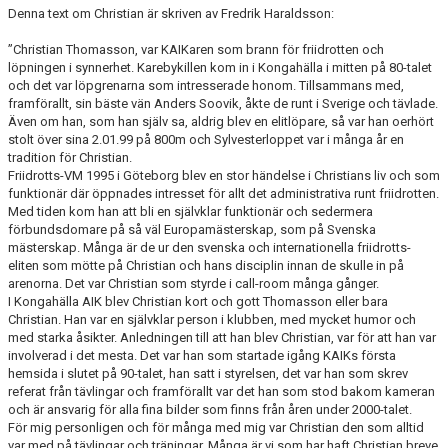
NYHETSARKIV
Denna text om Christian är skriven av Fredrik Haraldsson:
”Christian Thomasson, var KAIKaren som brann för friidrotten och
löpningen i synnerhet. Karebykillen kom in i Kongahälla i mitten på 80-talet
och det var löpgrenarna som intresserade honom. Tillsammans med,
framförallt, sin bäste vän Anders Soovik, åkte de runt i Sverige och tävlade.
Även om han, som han själv sa, aldrig blev en elitlöpare, så var han oerhört
stolt över sina 2.01.99 på 800m och Sylvesterloppet var i många år en
tradition för Christian.
Friidrotts-VM 1995 i Göteborg blev en stor händelse i Christians liv och som
funktionär där öppnades intresset för allt det administrativa runt friidrotten.
Med tiden kom han att bli en självklar funktionär och sedermera
förbundsdomare på så väl Europamästerskap, som på Svenska
mästerskap. Många är de ur den svenska och internationella friidrotts-
eliten som mötte på Christian och hans disciplin innan de skulle in på
arenorna. Det var Christian som styrde i call-room många gånger.
I Kongahälla AIK blev Christian kort och gott Thomasson eller bara
Christian. Han var en självklar person i klubben, med mycket humor och
med starka åsikter. Anledningen till att han blev Christian, var för att han var
involverad i det mesta. Det var han som startade igång KAIKs första
hemsida i slutet på 90-talet, han satt i styrelsen, det var han som skrev
referat från tävlingar och framförallt var det han som stod bakom kameran
och är ansvarig för alla fina bilder som finns från åren under 2000-talet.
För mig personligen och för många med mig var Christian den som alltid
var med på tävlingar och träningar. Många är vi som har haft Christian breve