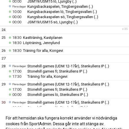
00:00
JSM19/USM15 lö, Ljungby
(..)
Kungsbackaspelen, Tingbergsvallen
(..)
Flera dagar
10:00
Kungsbackaspelen lö, Tingbergsvallen
(..)
00:00
Kungsbackaspelen sö, Tingbergsvallen
(..)
00:00
JSM19/USM15 sö, Ljungby
(..)
v.35
24
25
18:30
Kastträning, Kastplanen
18:30
Löpträning, Jennylund
26
18:30
Träning för alla, Kongevi
27
28
Stonehill games (UDM 12-17år), Stenkullens IP
(..)
Flera dagar
17:00
Stonehill games fr, Stenkullens IP
(..)
17:30
Träning för alla, Kongevi
29
Stonehill games (UDM 12-17år), Stenkullens IP
(..)
Flera dagar
17:00
Stonehill games fr, Stenkullens IP
(..)
00:00
Stonehill games lö, Stenkullens IP
(..)
30
Stonehill games (UDM 12-17år), Stenkullens IP
(..)
Flera dagar
00:00
Stonehill games lö, Stenkullens IP
(..)
00:00
Stonehill games sö, Stenkullens IP
(..)
För att hemsidan ska fungera korrekt använder vi nödvändiga
v.36
31
cookies från SportAdmin. Dessa går inte att stänga av.