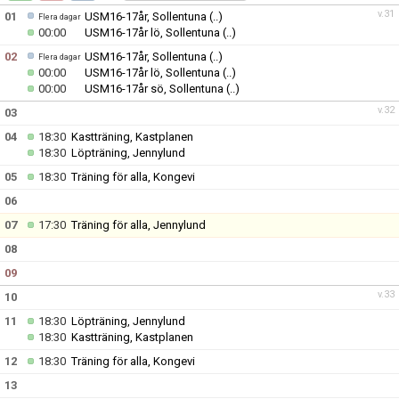
v.31
01
USM16-17år, Sollentuna
(..)
Flera dagar
00:00
USM16-17år lö, Sollentuna
(..)
02
USM16-17år, Sollentuna
(..)
Flera dagar
00:00
USM16-17år lö, Sollentuna
(..)
00:00
USM16-17år sö, Sollentuna
(..)
v.32
03
04
18:30
Kastträning, Kastplanen
18:30
Löpträning, Jennylund
05
18:30
Träning för alla, Kongevi
06
07
17:30
Träning för alla, Jennylund
08
09
v.33
10
11
18:30
Löpträning, Jennylund
18:30
Kastträning, Kastplanen
12
18:30
Träning för alla, Kongevi
13