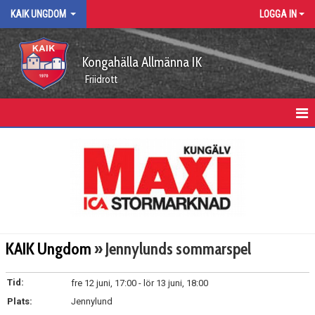
KAIK UNGDOM
LOGGA IN
Kongahälla Allmänna IK
Friidrott
KAIK UNGDOM
KALENDER
GRUPPDELTAGARE
KAIK Ungdom
» Jennylunds sommarspel
Tid:
fre 12 juni, 17:00 - lör 13 juni, 18:00
Plats:
Jennylund