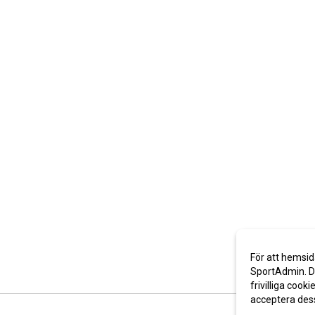
För att hemsid
SportAdmin. De
frivilliga cooki
acceptera des