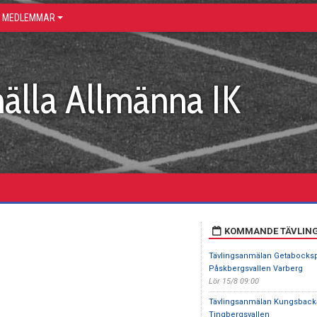
R MEDLEMMAR
älla Allmänna IK
KOMMANDE TÄVLIN
Tävlingsanmälan Getabocksp
Påskbergsvallen Varberg
Lör 15/8 09:00
Tävlingsanmälan Kungsback
Tingbergsvallen